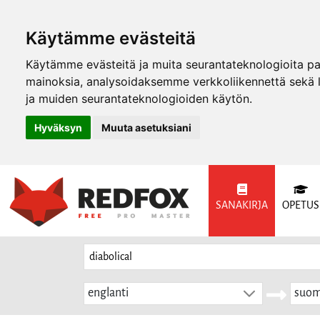
Käytämme evästeitä
Käytämme evästeitä ja muita seurantateknologioita p
mainoksia, analysoidaksemme verkkoliikennettä sekä
ja muiden seurantateknologioiden käytön.
Hyväksyn
Muuta asetuksiani
SANAKIRJA
OPETUS
englanti
suom