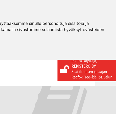
ttääksemme sinulle personoituja sisältöjä ja
tkamalla sivustomme selaamista hyväksyt evästeiden
Redfox käyttäjä,
REKISTERÖIDY
KIELI
KIRJAUDU SISÄÄN
Saat ilmaisen ja laajan
REKISTERÖIDY
FI
Redfox Free+kielipalvelun.