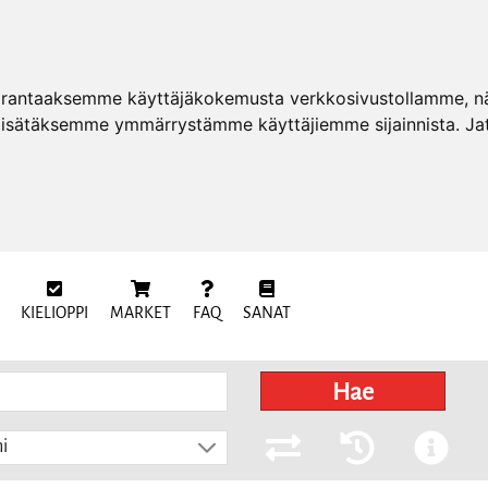
arantaaksemme käyttäjäkokemusta verkkosivustollamme, näy
 lisätäksemme ymmärrystämme käyttäjiemme sijainnista. Ja
KIELIOPPI
MARKET
FAQ
SANAT
Hae
i