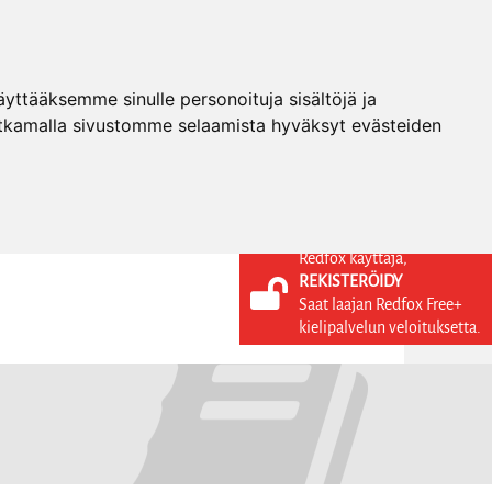
ttääksemme sinulle personoituja sisältöjä ja
tkamalla sivustomme selaamista hyväksyt evästeiden
Redfox käyttäjä,
REKISTERÖIDY
KIELI
KIRJAUDU SISÄÄN
Saat laajan Redfox Free+
REKISTERÖIDY
FI
kielipalvelun veloituksetta.