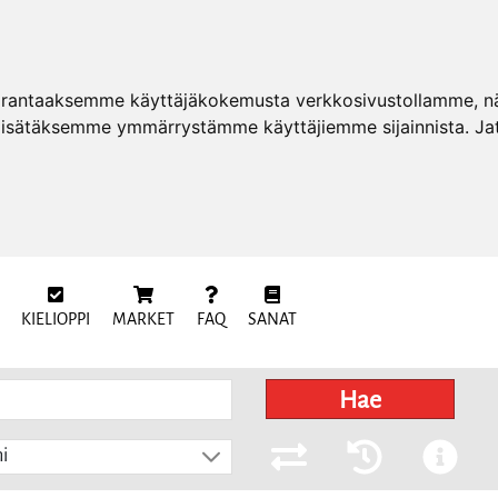
arantaaksemme käyttäjäkokemusta verkkosivustollamme, näy
 lisätäksemme ymmärrystämme käyttäjiemme sijainnista. Ja
KIELIOPPI
MARKET
FAQ
SANAT
Hae
i