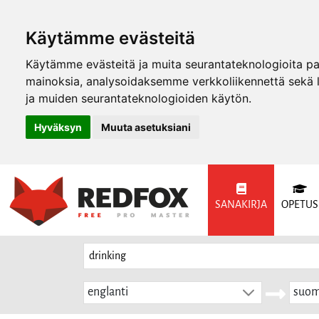
Käytämme evästeitä
Käytämme evästeitä ja muita seurantateknologioita p
mainoksia, analysoidaksemme verkkoliikennettä sekä
ja muiden seurantateknologioiden käytön.
Hyväksyn
Muuta asetuksiani
SANAKIRJA
OPETUS
englanti
suom