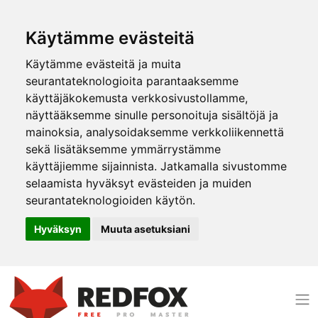
Käytämme evästeitä
Käytämme evästeitä ja muita
seurantateknologioita parantaaksemme
käyttäjäkokemusta verkkosivustollamme,
näyttääksemme sinulle personoituja sisältöjä ja
mainoksia, analysoidaksemme verkkoliikennettä
sekä lisätäksemme ymmärrystämme
käyttäjiemme sijainnista. Jatkamalla sivustomme
selaamista hyväksyt evästeiden ja muiden
seurantateknologioiden käytön.
Hyväksyn
Muuta asetuksiani