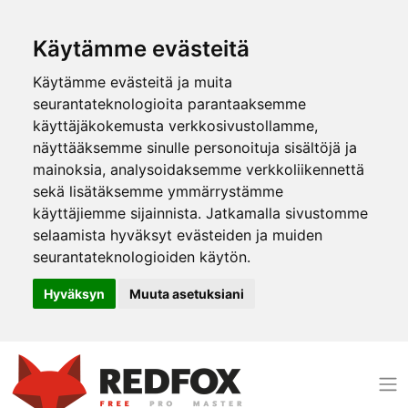
Käytämme evästeitä
Käytämme evästeitä ja muita
seurantateknologioita parantaaksemme
käyttäjäkokemusta verkkosivustollamme,
näyttääksemme sinulle personoituja sisältöjä ja
mainoksia, analysoidaksemme verkkoliikennettä
sekä lisätäksemme ymmärrystämme
käyttäjiemme sijainnista. Jatkamalla sivustomme
selaamista hyväksyt evästeiden ja muiden
seurantateknologioiden käytön.
Hyväksyn
Muuta asetuksiani