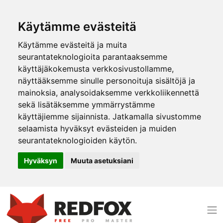
Käytämme evästeitä
Käytämme evästeitä ja muita
seurantateknologioita parantaaksemme
käyttäjäkokemusta verkkosivustollamme,
näyttääksemme sinulle personoituja sisältöjä ja
mainoksia, analysoidaksemme verkkoliikennettä
sekä lisätäksemme ymmärrystämme
käyttäjiemme sijainnista. Jatkamalla sivustomme
selaamista hyväksyt evästeiden ja muiden
seurantateknologioiden käytön.
Hyväksyn
Muuta asetuksiani