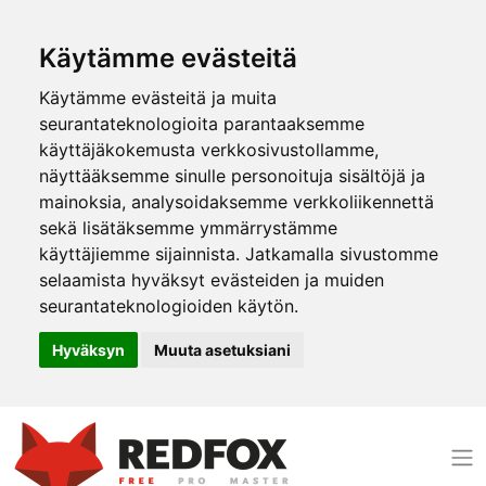
Käytämme evästeitä
Käytämme evästeitä ja muita
seurantateknologioita parantaaksemme
käyttäjäkokemusta verkkosivustollamme,
näyttääksemme sinulle personoituja sisältöjä ja
mainoksia, analysoidaksemme verkkoliikennettä
sekä lisätäksemme ymmärrystämme
käyttäjiemme sijainnista. Jatkamalla sivustomme
selaamista hyväksyt evästeiden ja muiden
seurantateknologioiden käytön.
Hyväksyn
Muuta asetuksiani