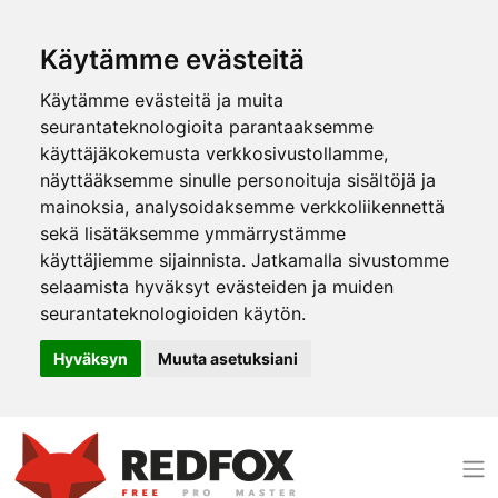
Käytämme evästeitä
Käytämme evästeitä ja muita
seurantateknologioita parantaaksemme
käyttäjäkokemusta verkkosivustollamme,
näyttääksemme sinulle personoituja sisältöjä ja
mainoksia, analysoidaksemme verkkoliikennettä
sekä lisätäksemme ymmärrystämme
käyttäjiemme sijainnista. Jatkamalla sivustomme
selaamista hyväksyt evästeiden ja muiden
seurantateknologioiden käytön.
Hyväksyn
Muuta asetuksiani