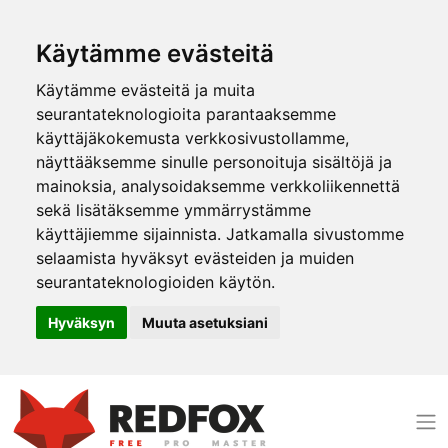
Käytämme evästeitä
Käytämme evästeitä ja muita
seurantateknologioita parantaaksemme
käyttäjäkokemusta verkkosivustollamme,
näyttääksemme sinulle personoituja sisältöjä ja
mainoksia, analysoidaksemme verkkoliikennettä
sekä lisätäksemme ymmärrystämme
käyttäjiemme sijainnista. Jatkamalla sivustomme
selaamista hyväksyt evästeiden ja muiden
seurantateknologioiden käytön.
Hyväksyn
Muuta asetuksiani