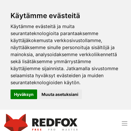
Käytämme evästeitä
Käytämme evästeitä ja muita
seurantateknologioita parantaaksemme
käyttäjäkokemusta verkkosivustollamme,
näyttääksemme sinulle personoituja sisältöjä ja
mainoksia, analysoidaksemme verkkoliikennettä
sekä lisätäksemme ymmärrystämme
käyttäjiemme sijainnista. Jatkamalla sivustomme
selaamista hyväksyt evästeiden ja muiden
seurantateknologioiden käytön.
Hyväksyn
Muuta asetuksiani