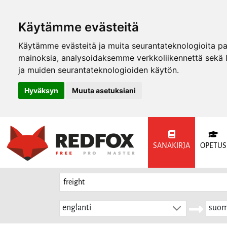
Käytämme evästeitä
Käytämme evästeitä ja muita seurantateknologioita p
mainoksia, analysoidaksemme verkkoliikennettä sekä
ja muiden seurantateknologioiden käytön.
Hyväksyn
Muuta asetuksiani
SANAKIRJA
OPETUS
englanti
suom