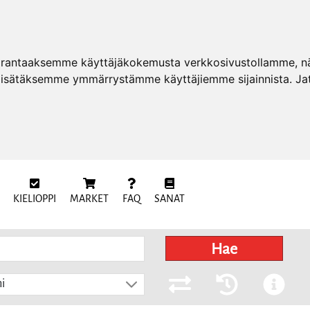
arantaaksemme käyttäjäkokemusta verkkosivustollamme, näy
 lisätäksemme ymmärrystämme käyttäjiemme sijainnista. Ja
KIELIOPPI
MARKET
FAQ
SANAT
Hae
i