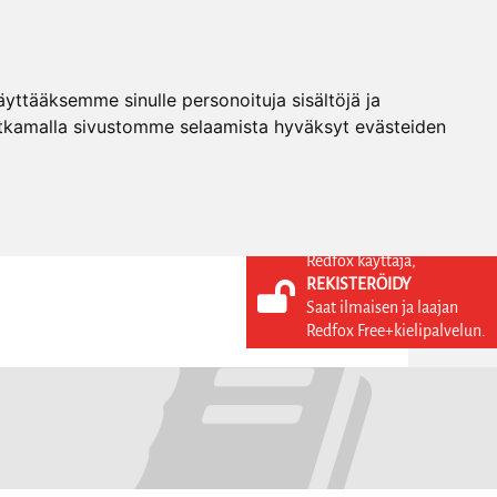
ttääksemme sinulle personoituja sisältöjä ja
tkamalla sivustomme selaamista hyväksyt evästeiden
Redfox käyttäjä,
REKISTERÖIDY
KIELI
KIRJAUDU SISÄÄN
Saat ilmaisen ja laajan
REKISTERÖIDY
FI
Redfox Free+kielipalvelun.