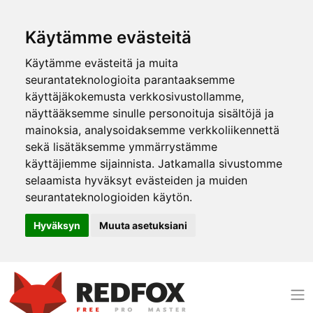
Käytämme evästeitä
Käytämme evästeitä ja muita
seurantateknologioita parantaaksemme
käyttäjäkokemusta verkkosivustollamme,
näyttääksemme sinulle personoituja sisältöjä ja
mainoksia, analysoidaksemme verkkoliikennettä
sekä lisätäksemme ymmärrystämme
käyttäjiemme sijainnista. Jatkamalla sivustomme
selaamista hyväksyt evästeiden ja muiden
seurantateknologioiden käytön.
Hyväksyn
Muuta asetuksiani