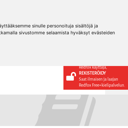
ttääksemme sinulle personoituja sisältöjä ja
tkamalla sivustomme selaamista hyväksyt evästeiden
Redfox käyttäjä,
REKISTERÖIDY
KIELI
KIRJAUDU SISÄÄN
Saat ilmaisen ja laajan
REKISTERÖIDY
FI
Redfox Free+kielipalvelun.