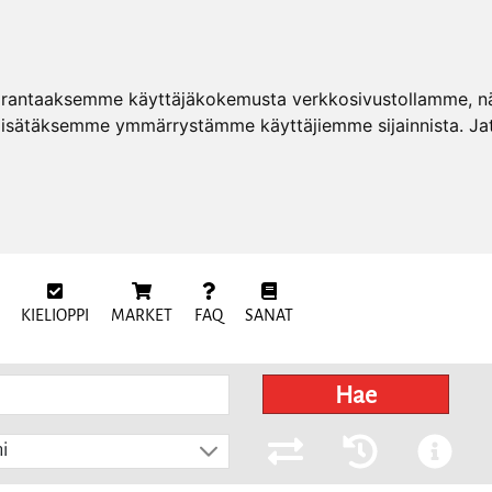
arantaaksemme käyttäjäkokemusta verkkosivustollamme, näy
 lisätäksemme ymmärrystämme käyttäjiemme sijainnista. Ja
KIELIOPPI
MARKET
FAQ
SANAT
Hae
i