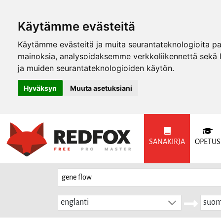
Käytämme evästeitä
Käytämme evästeitä ja muita seurantateknologioita p
mainoksia, analysoidaksemme verkkoliikennettä sekä
ja muiden seurantateknologioiden käytön.
Hyväksyn
Muuta asetuksiani
SANAKIRJA
OPETUS
englanti
suom