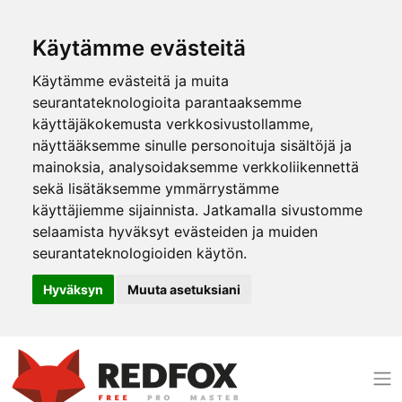
Käytämme evästeitä
Käytämme evästeitä ja muita
seurantateknologioita parantaaksemme
käyttäjäkokemusta verkkosivustollamme,
näyttääksemme sinulle personoituja sisältöjä ja
mainoksia, analysoidaksemme verkkoliikennettä
sekä lisätäksemme ymmärrystämme
käyttäjiemme sijainnista. Jatkamalla sivustomme
selaamista hyväksyt evästeiden ja muiden
seurantateknologioiden käytön.
Hyväksyn
Muuta asetuksiani