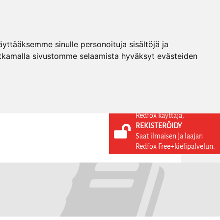
ttääksemme sinulle personoituja sisältöjä ja
tkamalla sivustomme selaamista hyväksyt evästeiden
Redfox käyttäjä,
REKISTERÖIDY
KIELI
KIRJAUDU SISÄÄN
Saat ilmaisen ja laajan
REKISTERÖIDY
FI
Redfox Free+kielipalvelun.