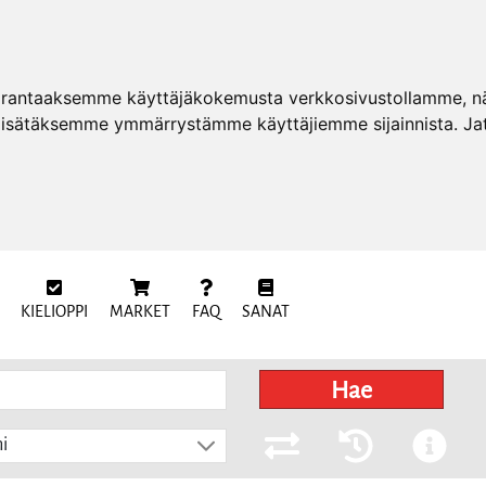
arantaaksemme käyttäjäkokemusta verkkosivustollamme, näy
 lisätäksemme ymmärrystämme käyttäjiemme sijainnista. Ja
KIELIOPPI
MARKET
FAQ
SANAT
Hae
i