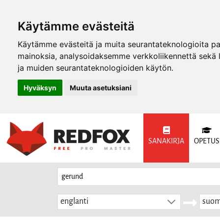
Käytämme evästeitä
Käytämme evästeitä ja muita seurantateknologioita p
mainoksia, analysoidaksemme verkkoliikennettä sekä
ja muiden seurantateknologioiden käytön.
Hyväksyn
Muuta asetuksiani
SANAKIRJA
OPETUS
englanti
suom