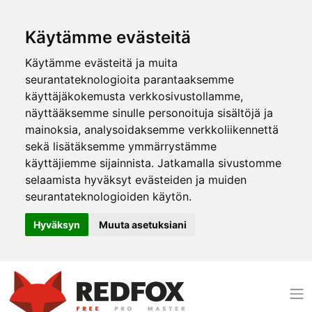
Käytämme evästeitä
Käytämme evästeitä ja muita
seurantateknologioita parantaaksemme
käyttäjäkokemusta verkkosivustollamme,
näyttääksemme sinulle personoituja sisältöjä ja
mainoksia, analysoidaksemme verkkoliikennettä
sekä lisätäksemme ymmärrystämme
käyttäjiemme sijainnista. Jatkamalla sivustomme
selaamista hyväksyt evästeiden ja muiden
seurantateknologioiden käytön.
Hyväksyn
Muuta asetuksiani