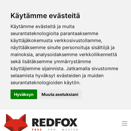
Käytämme evästeitä
Käytämme evästeitä ja muita
seurantateknologioita parantaaksemme
käyttäjäkokemusta verkkosivustollamme,
näyttääksemme sinulle personoituja sisältöjä ja
mainoksia, analysoidaksemme verkkoliikennettä
sekä lisätäksemme ymmärrystämme
käyttäjiemme sijainnista. Jatkamalla sivustomme
selaamista hyväksyt evästeiden ja muiden
seurantateknologioiden käytön.
Hyväksyn
Muuta asetuksiani