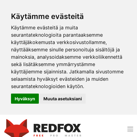
Käytämme evästeitä
Käytämme evästeitä ja muita
seurantateknologioita parantaaksemme
käyttäjäkokemusta verkkosivustollamme,
näyttääksemme sinulle personoituja sisältöjä ja
mainoksia, analysoidaksemme verkkoliikennettä
sekä lisätäksemme ymmärrystämme
käyttäjiemme sijainnista. Jatkamalla sivustomme
selaamista hyväksyt evästeiden ja muiden
seurantateknologioiden käytön.
Hyväksyn
Muuta asetuksiani