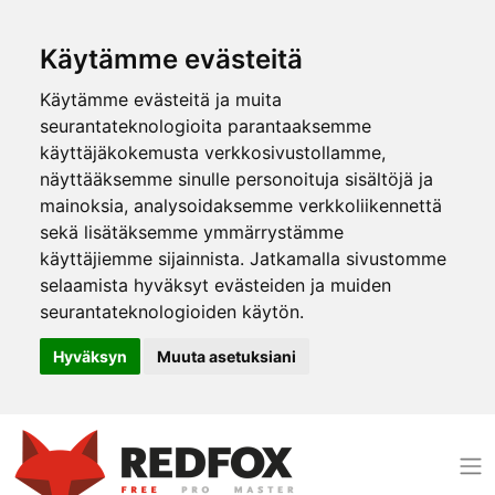
Käytämme evästeitä
Käytämme evästeitä ja muita
seurantateknologioita parantaaksemme
käyttäjäkokemusta verkkosivustollamme,
näyttääksemme sinulle personoituja sisältöjä ja
mainoksia, analysoidaksemme verkkoliikennettä
sekä lisätäksemme ymmärrystämme
käyttäjiemme sijainnista. Jatkamalla sivustomme
selaamista hyväksyt evästeiden ja muiden
seurantateknologioiden käytön.
Hyväksyn
Muuta asetuksiani