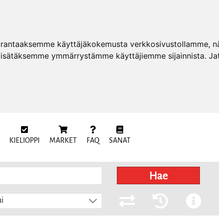
arantaaksemme käyttäjäkokemusta verkkosivustollamme, näy
 lisätäksemme ymmärrystämme käyttäjiemme sijainnista. Ja
KIELIOPPI
MARKET
FAQ
SANAT
Hae
i