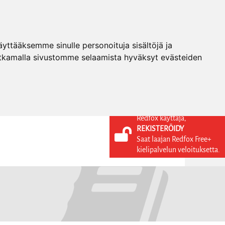
ttääksemme sinulle personoituja sisältöjä ja
tkamalla sivustomme selaamista hyväksyt evästeiden
Redfox käyttäjä,
REKISTERÖIDY
KIELI
KIRJAUDU SISÄÄN
Saat laajan Redfox Free+
REKISTERÖIDY
FI
kielipalvelun veloituksetta.