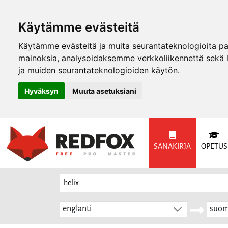
Käytämme evästeitä
Käytämme evästeitä ja muita seurantateknologioita p
mainoksia, analysoidaksemme verkkoliikennettä sekä
ja muiden seurantateknologioiden käytön.
Hyväksyn
Muuta asetuksiani
SANAKIRJA
OPETUS
englanti
suom