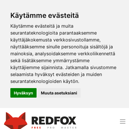
Käytämme evästeitä
Käytämme evästeitä ja muita
seurantateknologioita parantaaksemme
käyttäjäkokemusta verkkosivustollamme,
näyttääksemme sinulle personoituja sisältöjä ja
mainoksia, analysoidaksemme verkkoliikennettä
sekä lisätäksemme ymmärrystämme
käyttäjiemme sijainnista. Jatkamalla sivustomme
selaamista hyväksyt evästeiden ja muiden
seurantateknologioiden käytön.
Hyväksyn
Muuta asetuksiani