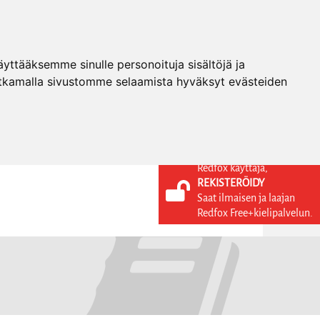
ttääksemme sinulle personoituja sisältöjä ja
tkamalla sivustomme selaamista hyväksyt evästeiden
Redfox käyttäjä,
REKISTERÖIDY
KIELI
KIRJAUDU SISÄÄN
Saat ilmaisen ja laajan
REKISTERÖIDY
FI
Redfox Free+kielipalvelun.