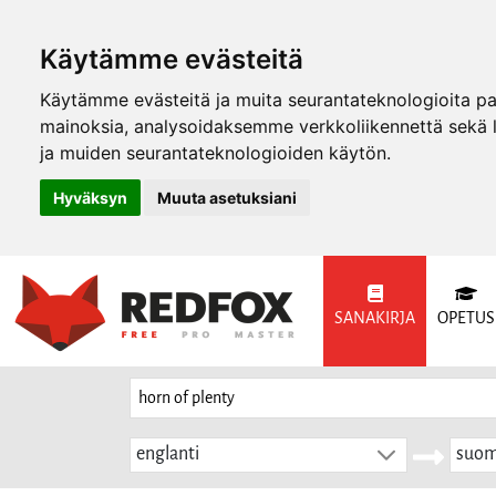
Käytämme evästeitä
Käytämme evästeitä ja muita seurantateknologioita p
mainoksia, analysoidaksemme verkkoliikennettä sekä
ja muiden seurantateknologioiden käytön.
Hyväksyn
Muuta asetuksiani
SANAKIRJA
OPETUS
englanti
suom