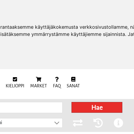
arantaaksemme käyttäjäkokemusta verkkosivustollamme, näy
 lisätäksemme ymmärrystämme käyttäjiemme sijainnista. Ja
KIELIOPPI
MARKET
FAQ
SANAT
Hae
i