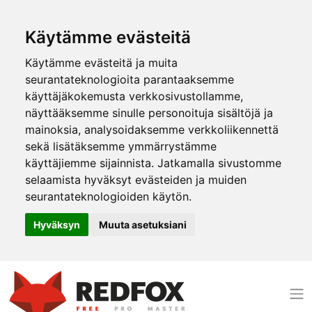
Käytämme evästeitä
Käytämme evästeitä ja muita
seurantateknologioita parantaaksemme
käyttäjäkokemusta verkkosivustollamme,
näyttääksemme sinulle personoituja sisältöjä ja
mainoksia, analysoidaksemme verkkoliikennettä
sekä lisätäksemme ymmärrystämme
käyttäjiemme sijainnista. Jatkamalla sivustomme
selaamista hyväksyt evästeiden ja muiden
seurantateknologioiden käytön.
Hyväksyn
Muuta asetuksiani