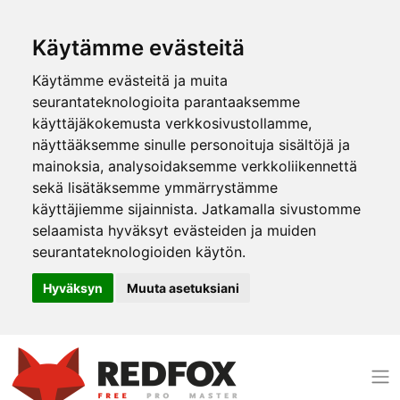
Käytämme evästeitä
Käytämme evästeitä ja muita
seurantateknologioita parantaaksemme
käyttäjäkokemusta verkkosivustollamme,
näyttääksemme sinulle personoituja sisältöjä ja
mainoksia, analysoidaksemme verkkoliikennettä
sekä lisätäksemme ymmärrystämme
käyttäjiemme sijainnista. Jatkamalla sivustomme
selaamista hyväksyt evästeiden ja muiden
seurantateknologioiden käytön.
Hyväksyn
Muuta asetuksiani