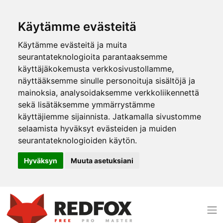
Käytämme evästeitä
Käytämme evästeitä ja muita
seurantateknologioita parantaaksemme
käyttäjäkokemusta verkkosivustollamme,
näyttääksemme sinulle personoituja sisältöjä ja
mainoksia, analysoidaksemme verkkoliikennettä
sekä lisätäksemme ymmärrystämme
käyttäjiemme sijainnista. Jatkamalla sivustomme
selaamista hyväksyt evästeiden ja muiden
seurantateknologioiden käytön.
Hyväksyn
Muuta asetuksiani