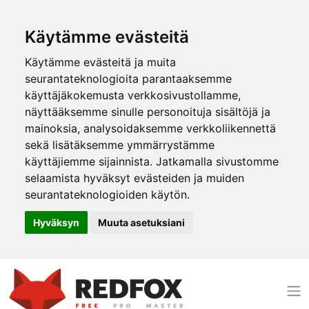
Käytämme evästeitä
Käytämme evästeitä ja muita
seurantateknologioita parantaaksemme
käyttäjäkokemusta verkkosivustollamme,
näyttääksemme sinulle personoituja sisältöjä ja
mainoksia, analysoidaksemme verkkoliikennettä
sekä lisätäksemme ymmärrystämme
käyttäjiemme sijainnista. Jatkamalla sivustomme
selaamista hyväksyt evästeiden ja muiden
seurantateknologioiden käytön.
Hyväksyn
Muuta asetuksiani