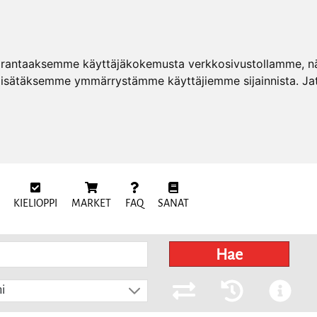
arantaaksemme käyttäjäkokemusta verkkosivustollamme, näy
 lisätäksemme ymmärrystämme käyttäjiemme sijainnista. Ja
KIELIOPPI
MARKET
FAQ
SANAT
Hae
i