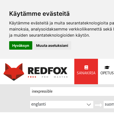
Käytämme evästeitä
Käytämme evästeitä ja muita seurantateknologioita p
mainoksia, analysoidaksemme verkkoliikennettä sekä
ja muiden seurantateknologioiden käytön.
Hyväksyn
Muuta asetuksiani
SANAKIRJA
OPETUS
englanti
suom