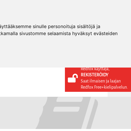
ttääksemme sinulle personoituja sisältöjä ja
tkamalla sivustomme selaamista hyväksyt evästeiden
Redfox käyttäjä,
REKISTERÖIDY
KIELI
KIRJAUDU SISÄÄN
Saat ilmaisen ja laajan
REKISTERÖIDY
FI
Redfox Free+kielipalvelun.