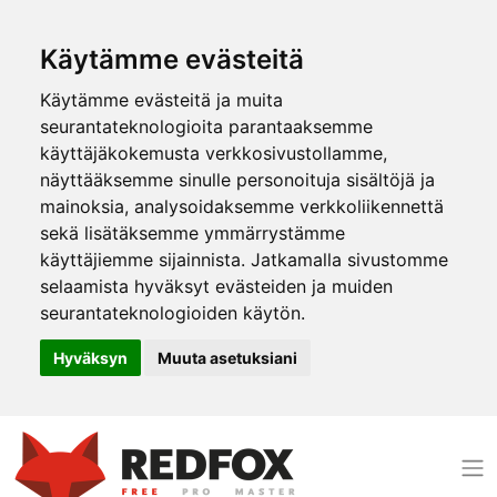
Käytämme evästeitä
Käytämme evästeitä ja muita
seurantateknologioita parantaaksemme
käyttäjäkokemusta verkkosivustollamme,
näyttääksemme sinulle personoituja sisältöjä ja
mainoksia, analysoidaksemme verkkoliikennettä
sekä lisätäksemme ymmärrystämme
käyttäjiemme sijainnista. Jatkamalla sivustomme
selaamista hyväksyt evästeiden ja muiden
seurantateknologioiden käytön.
Hyväksyn
Muuta asetuksiani