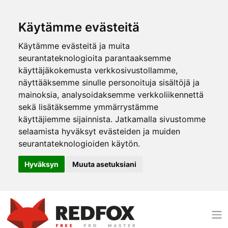
Käytämme evästeitä
Käytämme evästeitä ja muita
seurantateknologioita parantaaksemme
käyttäjäkokemusta verkkosivustollamme,
näyttääksemme sinulle personoituja sisältöjä ja
mainoksia, analysoidaksemme verkkoliikennettä
sekä lisätäksemme ymmärrystämme
käyttäjiemme sijainnista. Jatkamalla sivustomme
selaamista hyväksyt evästeiden ja muiden
seurantateknologioiden käytön.
Hyväksyn
Muuta asetuksiani