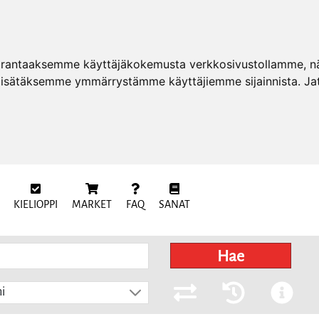
arantaaksemme käyttäjäkokemusta verkkosivustollamme, näy
 lisätäksemme ymmärrystämme käyttäjiemme sijainnista. Ja
KIELIOPPI
MARKET
FAQ
SANAT
Hae
i