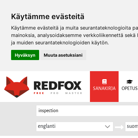
Käytämme evästeitä
Käytämme evästeitä ja muita seurantateknologioita p
mainoksia, analysoidaksemme verkkoliikennettä sekä
ja muiden seurantateknologioiden käytön.
Hyväksyn
Muuta asetuksiani
SANAKIRJA
OPETUS
englanti
suom