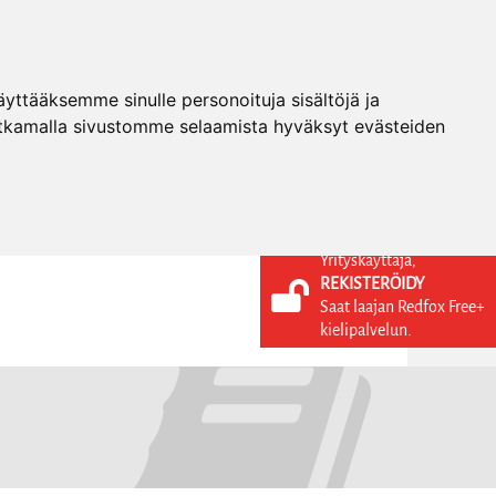
ttääksemme sinulle personoituja sisältöjä ja
tkamalla sivustomme selaamista hyväksyt evästeiden
Yrityskäyttäjä,
REKISTERÖIDY
KIELI
KIRJAUDU SISÄÄN
Saat laajan Redfox Free+
REKISTERÖIDY
FI
kielipalvelun.