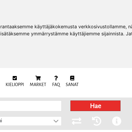
arantaaksemme käyttäjäkokemusta verkkosivustollamme, näy
 lisätäksemme ymmärrystämme käyttäjiemme sijainnista. Ja
KIELIOPPI
MARKET
FAQ
SANAT
Hae
i