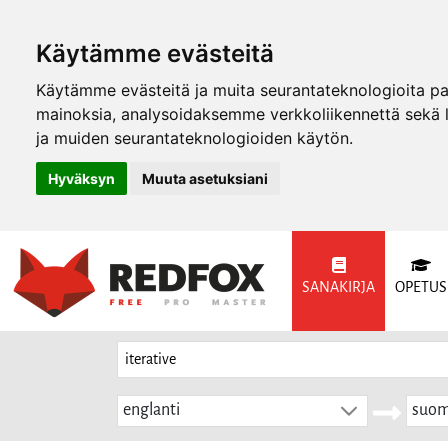
Käytämme evästeitä
Käytämme evästeitä ja muita seurantateknologioita p
mainoksia, analysoidaksemme verkkoliikennettä sekä
ja muiden seurantateknologioiden käytön.
Hyväksyn
Muuta asetuksiani
SANAKIRJA
OPETUS
englanti
suom