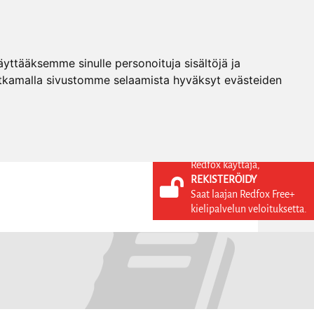
ttääksemme sinulle personoituja sisältöjä ja
tkamalla sivustomme selaamista hyväksyt evästeiden
Redfox käyttäjä,
REKISTERÖIDY
KIELI
KIRJAUDU SISÄÄN
Saat laajan Redfox Free+
REKISTERÖIDY
FI
kielipalvelun veloituksetta.