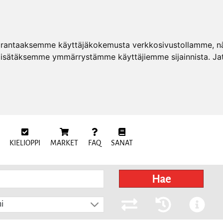
arantaaksemme käyttäjäkokemusta verkkosivustollamme, näy
 lisätäksemme ymmärrystämme käyttäjiemme sijainnista. Ja
KIELIOPPI
MARKET
FAQ
SANAT
Hae
i