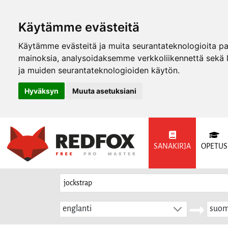
Käytämme evästeitä
Käytämme evästeitä ja muita seurantateknologioita p
mainoksia, analysoidaksemme verkkoliikennettä sekä
ja muiden seurantateknologioiden käytön.
Hyväksyn
Muuta asetuksiani
SANAKIRJA
OPETUS
englanti
suom