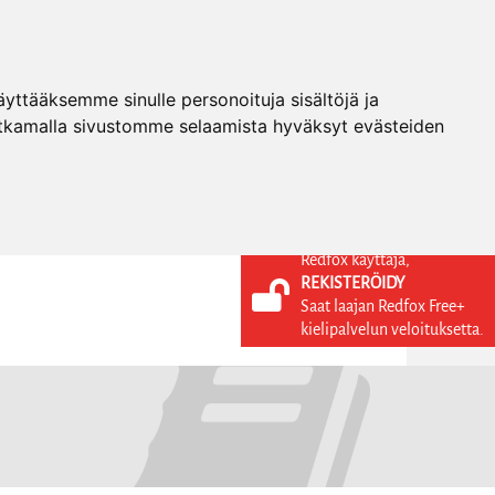
ttääksemme sinulle personoituja sisältöjä ja
tkamalla sivustomme selaamista hyväksyt evästeiden
Redfox käyttäjä,
REKISTERÖIDY
KIELI
KIRJAUDU SISÄÄN
Saat laajan Redfox Free+
REKISTERÖIDY
FI
kielipalvelun veloituksetta.