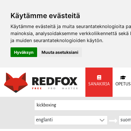
Käytämme evästeitä
Käytämme evästeitä ja muita seurantateknologioita p
mainoksia, analysoidaksemme verkkoliikennettä sekä
ja muiden seurantateknologioiden käytön.
Hyväksyn
Muuta asetuksiani
SANAKIRJA
OPETUS
englanti
suom