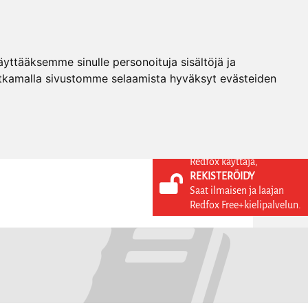
ttääksemme sinulle personoituja sisältöjä ja
tkamalla sivustomme selaamista hyväksyt evästeiden
Redfox käyttäjä,
REKISTERÖIDY
KIELI
KIRJAUDU SISÄÄN
Saat ilmaisen ja laajan
REKISTERÖIDY
FI
Redfox Free+kielipalvelun.