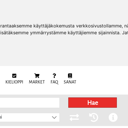
arantaaksemme käyttäjäkokemusta verkkosivustollamme, näy
 lisätäksemme ymmärrystämme käyttäjiemme sijainnista. Ja
KIELIOPPI
MARKET
FAQ
SANAT
Hae
i