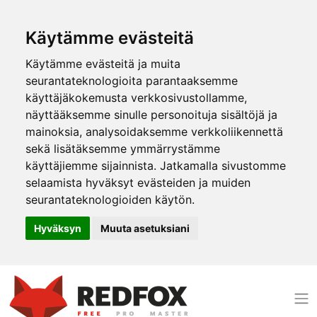
Käytämme evästeitä
Käytämme evästeitä ja muita
seurantateknologioita parantaaksemme
käyttäjäkokemusta verkkosivustollamme,
näyttääksemme sinulle personoituja sisältöjä ja
mainoksia, analysoidaksemme verkkoliikennettä
sekä lisätäksemme ymmärrystämme
käyttäjiemme sijainnista. Jatkamalla sivustomme
selaamista hyväksyt evästeiden ja muiden
seurantateknologioiden käytön.
Hyväksyn
Muuta asetuksiani