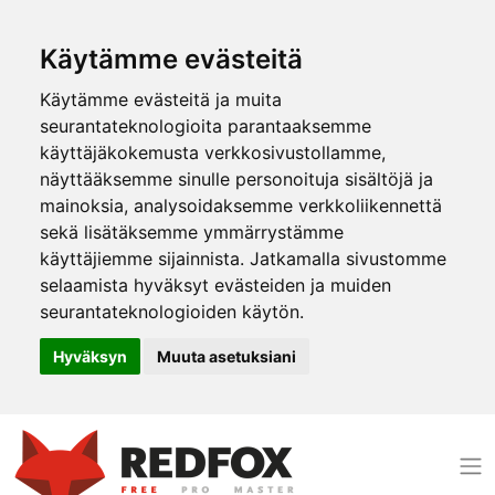
Käytämme evästeitä
Käytämme evästeitä ja muita
seurantateknologioita parantaaksemme
käyttäjäkokemusta verkkosivustollamme,
näyttääksemme sinulle personoituja sisältöjä ja
mainoksia, analysoidaksemme verkkoliikennettä
sekä lisätäksemme ymmärrystämme
käyttäjiemme sijainnista. Jatkamalla sivustomme
selaamista hyväksyt evästeiden ja muiden
seurantateknologioiden käytön.
Hyväksyn
Muuta asetuksiani