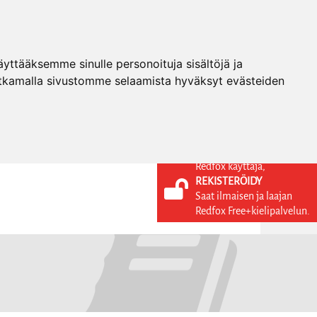
ttääksemme sinulle personoituja sisältöjä ja
tkamalla sivustomme selaamista hyväksyt evästeiden
Redfox käyttäjä,
REKISTERÖIDY
KIELI
KIRJAUDU SISÄÄN
Saat ilmaisen ja laajan
REKISTERÖIDY
FI
Redfox Free+kielipalvelun.