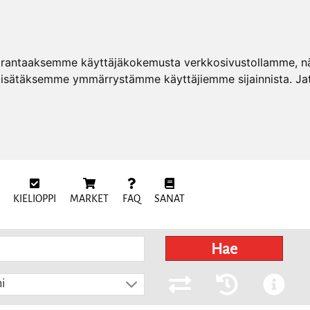
arantaaksemme käyttäjäkokemusta verkkosivustollamme, näy
 lisätäksemme ymmärrystämme käyttäjiemme sijainnista. Ja
KIELIOPPI
MARKET
FAQ
SANAT
Hae
i