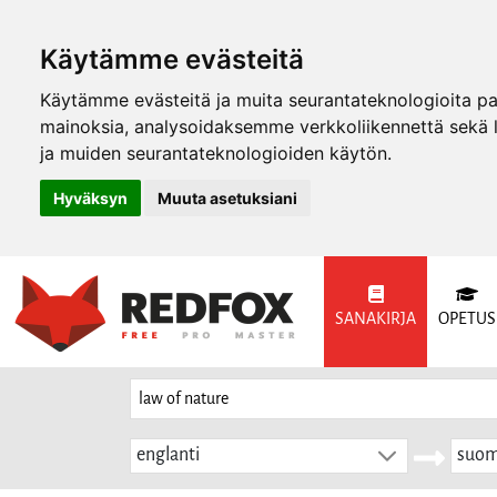
Käytämme evästeitä
Käytämme evästeitä ja muita seurantateknologioita p
mainoksia, analysoidaksemme verkkoliikennettä sekä
ja muiden seurantateknologioiden käytön.
Hyväksyn
Muuta asetuksiani
SANAKIRJA
OPETUS
englanti
suom