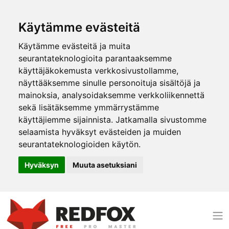
Käytämme evästeitä
Käytämme evästeitä ja muita
seurantateknologioita parantaaksemme
käyttäjäkokemusta verkkosivustollamme,
näyttääksemme sinulle personoituja sisältöjä ja
mainoksia, analysoidaksemme verkkoliikennettä
sekä lisätäksemme ymmärrystämme
käyttäjiemme sijainnista. Jatkamalla sivustomme
selaamista hyväksyt evästeiden ja muiden
seurantateknologioiden käytön.
Hyväksyn
Muuta asetuksiani