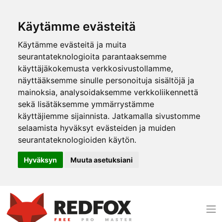
Käytämme evästeitä
Käytämme evästeitä ja muita
seurantateknologioita parantaaksemme
käyttäjäkokemusta verkkosivustollamme,
näyttääksemme sinulle personoituja sisältöjä ja
mainoksia, analysoidaksemme verkkoliikennettä
sekä lisätäksemme ymmärrystämme
käyttäjiemme sijainnista. Jatkamalla sivustomme
selaamista hyväksyt evästeiden ja muiden
seurantateknologioiden käytön.
Hyväksyn
Muuta asetuksiani