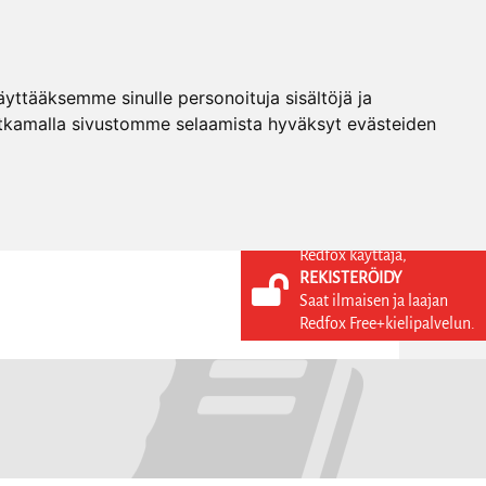
ttääksemme sinulle personoituja sisältöjä ja
tkamalla sivustomme selaamista hyväksyt evästeiden
Redfox käyttäjä,
REKISTERÖIDY
KIELI
KIRJAUDU SISÄÄN
Saat ilmaisen ja laajan
REKISTERÖIDY
FI
Redfox Free+kielipalvelun.