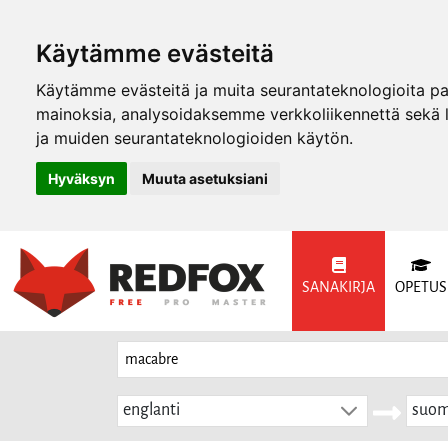
Käytämme evästeitä
Käytämme evästeitä ja muita seurantateknologioita p
mainoksia, analysoidaksemme verkkoliikennettä sekä
ja muiden seurantateknologioiden käytön.
Hyväksyn
Muuta asetuksiani
SANAKIRJA
OPETUS
englanti
suom