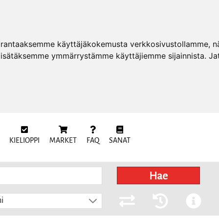
arantaaksemme käyttäjäkokemusta verkkosivustollamme, näy
 lisätäksemme ymmärrystämme käyttäjiemme sijainnista. Ja
KIELIOPPI
MARKET
FAQ
SANAT
Hae
i