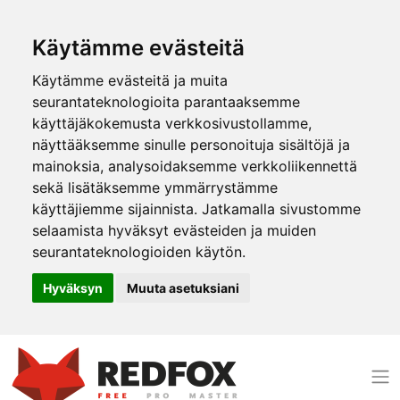
Käytämme evästeitä
Käytämme evästeitä ja muita
seurantateknologioita parantaaksemme
käyttäjäkokemusta verkkosivustollamme,
näyttääksemme sinulle personoituja sisältöjä ja
mainoksia, analysoidaksemme verkkoliikennettä
sekä lisätäksemme ymmärrystämme
käyttäjiemme sijainnista. Jatkamalla sivustomme
selaamista hyväksyt evästeiden ja muiden
seurantateknologioiden käytön.
Hyväksyn
Muuta asetuksiani