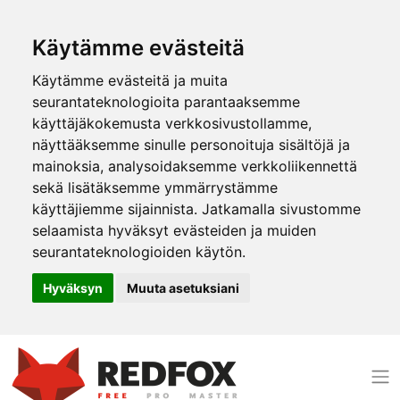
Käytämme evästeitä
Käytämme evästeitä ja muita
seurantateknologioita parantaaksemme
käyttäjäkokemusta verkkosivustollamme,
näyttääksemme sinulle personoituja sisältöjä ja
mainoksia, analysoidaksemme verkkoliikennettä
sekä lisätäksemme ymmärrystämme
käyttäjiemme sijainnista. Jatkamalla sivustomme
selaamista hyväksyt evästeiden ja muiden
seurantateknologioiden käytön.
Hyväksyn
Muuta asetuksiani