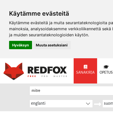
Käytämme evästeitä
Käytämme evästeitä ja muita seurantateknologioita p
mainoksia, analysoidaksemme verkkoliikennettä sekä
ja muiden seurantateknologioiden käytön.
Hyväksyn
Muuta asetuksiani
SANAKIRJA
OPETUS
englanti
suom