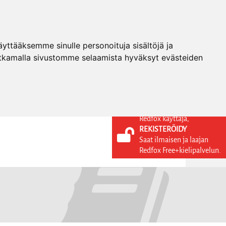
ttääksemme sinulle personoituja sisältöjä ja
tkamalla sivustomme selaamista hyväksyt evästeiden
Redfox käyttäjä,
REKISTERÖIDY
KIELI
KIRJAUDU SISÄÄN
Saat ilmaisen ja laajan
REKISTERÖIDY
FI
Redfox Free+kielipalvelun.