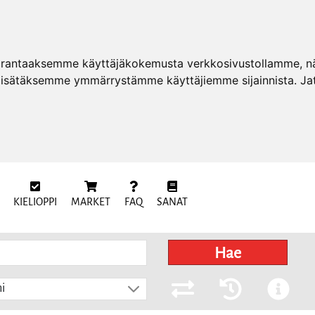
arantaaksemme käyttäjäkokemusta verkkosivustollamme, näy
 lisätäksemme ymmärrystämme käyttäjiemme sijainnista. Ja
KIELIOPPI
MARKET
FAQ
SANAT
Hae
i