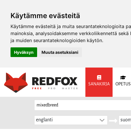
Käytämme evästeitä
Käytämme evästeitä ja muita seurantateknologioita p
mainoksia, analysoidaksemme verkkoliikennettä sekä
ja muiden seurantateknologioiden käytön.
Hyväksyn
Muuta asetuksiani
SANAKIRJA
OPETUS
englanti
suom