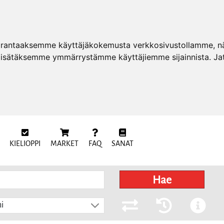
arantaaksemme käyttäjäkokemusta verkkosivustollamme, näy
 lisätäksemme ymmärrystämme käyttäjiemme sijainnista. Ja
KIELIOPPI
MARKET
FAQ
SANAT
Hae
i