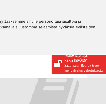
ttääksemme sinulle personoituja sisältöjä ja
tkamalla sivustomme selaamista hyväksyt evästeiden
Redfox käyttäjä,
REKISTERÖIDY
KIELI
KIRJAUDU SISÄÄN
Saat laajan Redfox Free+
REKISTERÖIDY
FI
kielipalvelun veloituksetta.