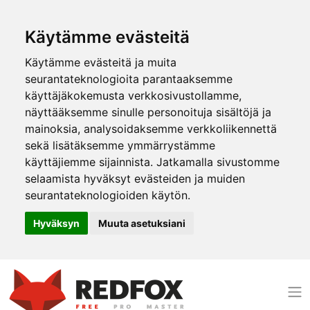
Käytämme evästeitä
Käytämme evästeitä ja muita
seurantateknologioita parantaaksemme
käyttäjäkokemusta verkkosivustollamme,
näyttääksemme sinulle personoituja sisältöjä ja
mainoksia, analysoidaksemme verkkoliikennettä
sekä lisätäksemme ymmärrystämme
käyttäjiemme sijainnista. Jatkamalla sivustomme
selaamista hyväksyt evästeiden ja muiden
seurantateknologioiden käytön.
Hyväksyn
Muuta asetuksiani