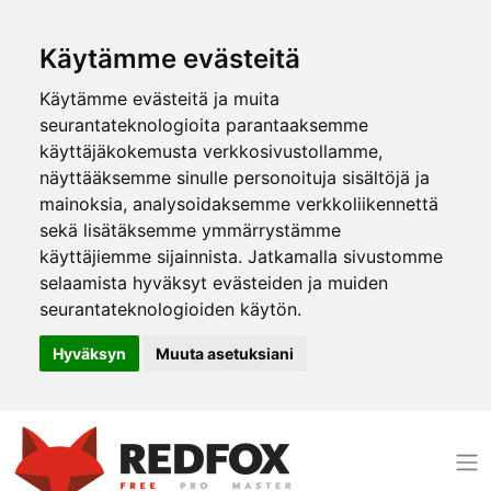
Käytämme evästeitä
Käytämme evästeitä ja muita
seurantateknologioita parantaaksemme
käyttäjäkokemusta verkkosivustollamme,
näyttääksemme sinulle personoituja sisältöjä ja
mainoksia, analysoidaksemme verkkoliikennettä
sekä lisätäksemme ymmärrystämme
käyttäjiemme sijainnista. Jatkamalla sivustomme
selaamista hyväksyt evästeiden ja muiden
seurantateknologioiden käytön.
Hyväksyn
Muuta asetuksiani