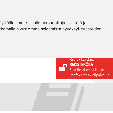
ttääksemme sinulle personoituja sisältöjä ja
tkamalla sivustomme selaamista hyväksyt evästeiden
Redfox käyttäjä,
REKISTERÖIDY
KIELI
KIRJAUDU SISÄÄN
Saat ilmaisen ja laajan
REKISTERÖIDY
FI
Redfox Free+kielipalvelun.