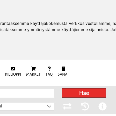
arantaaksemme käyttäjäkokemusta verkkosivustollamme, näy
 lisätäksemme ymmärrystämme käyttäjiemme sijainnista. Ja
KIELIOPPI
MARKET
FAQ
SANAT
Hae
i