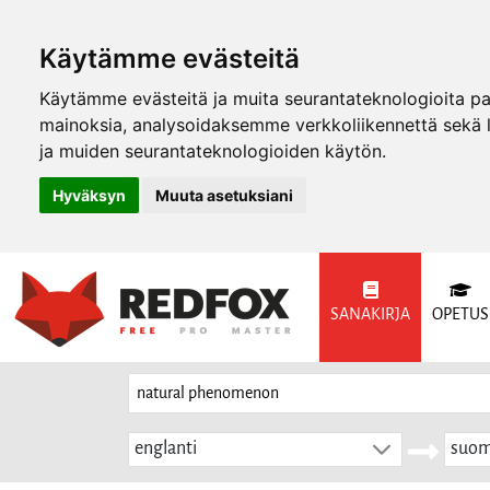
Käytämme evästeitä
Käytämme evästeitä ja muita seurantateknologioita p
mainoksia, analysoidaksemme verkkoliikennettä sekä
ja muiden seurantateknologioiden käytön.
Hyväksyn
Muuta asetuksiani
SANAKIRJA
OPETUS
englanti
suom