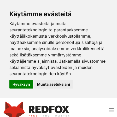
Käytämme evästeitä
Käytämme evästeitä ja muita
seurantateknologioita parantaaksemme
käyttäjäkokemusta verkkosivustollamme,
näyttääksemme sinulle personoituja sisältöjä ja
mainoksia, analysoidaksemme verkkoliikennettä
sekä lisätäksemme ymmärrystämme
käyttäjiemme sijainnista. Jatkamalla sivustomme
selaamista hyväksyt evästeiden ja muiden
seurantateknologioiden käytön.
Hyväksyn
Muuta asetuksiani