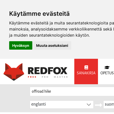
Käytämme evästeitä
Käytämme evästeitä ja muita seurantateknologioita p
mainoksia, analysoidaksemme verkkoliikennettä sekä
ja muiden seurantateknologioiden käytön.
Hyväksyn
Muuta asetuksiani
SANAKIRJA
OPETUS
englanti
suom