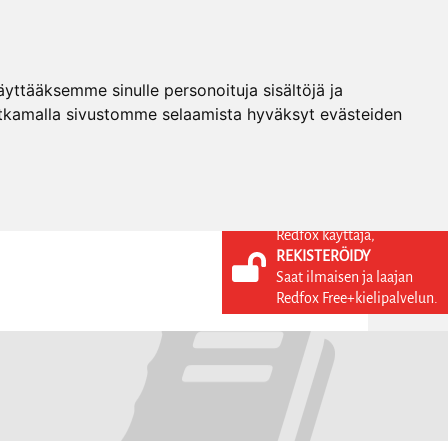
ttääksemme sinulle personoituja sisältöjä ja
tkamalla sivustomme selaamista hyväksyt evästeiden
Redfox käyttäjä,
REKISTERÖIDY
KIELI
KIRJAUDU SISÄÄN
Saat ilmaisen ja laajan
REKISTERÖIDY
FI
Redfox Free+kielipalvelun.