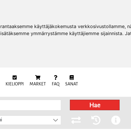
arantaaksemme käyttäjäkokemusta verkkosivustollamme, näy
 lisätäksemme ymmärrystämme käyttäjiemme sijainnista. Ja
KIELIOPPI
MARKET
FAQ
SANAT
Hae
i