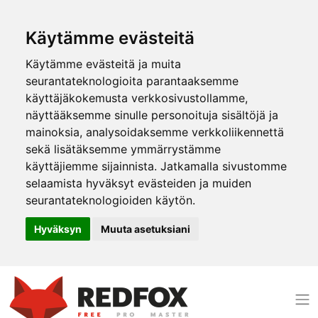
Käytämme evästeitä
Käytämme evästeitä ja muita
seurantateknologioita parantaaksemme
käyttäjäkokemusta verkkosivustollamme,
näyttääksemme sinulle personoituja sisältöjä ja
mainoksia, analysoidaksemme verkkoliikennettä
sekä lisätäksemme ymmärrystämme
käyttäjiemme sijainnista. Jatkamalla sivustomme
selaamista hyväksyt evästeiden ja muiden
seurantateknologioiden käytön.
Hyväksyn
Muuta asetuksiani