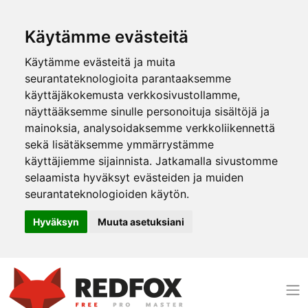
Käytämme evästeitä
Käytämme evästeitä ja muita
seurantateknologioita parantaaksemme
käyttäjäkokemusta verkkosivustollamme,
näyttääksemme sinulle personoituja sisältöjä ja
mainoksia, analysoidaksemme verkkoliikennettä
sekä lisätäksemme ymmärrystämme
käyttäjiemme sijainnista. Jatkamalla sivustomme
selaamista hyväksyt evästeiden ja muiden
seurantateknologioiden käytön.
Hyväksyn
Muuta asetuksiani