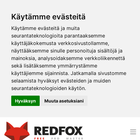
Käytämme evästeitä
Käytämme evästeitä ja muita
seurantateknologioita parantaaksemme
käyttäjäkokemusta verkkosivustollamme,
näyttääksemme sinulle personoituja sisältöjä ja
mainoksia, analysoidaksemme verkkoliikennettä
sekä lisätäksemme ymmärrystämme
käyttäjiemme sijainnista. Jatkamalla sivustomme
selaamista hyväksyt evästeiden ja muiden
seurantateknologioiden käytön.
Hyväksyn
Muuta asetuksiani